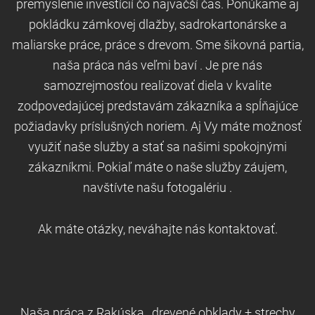
premyslenie investícií čo najväčší čas. Ponúkame aj
pokládku zámkovej dlažby, sadrokartonárske a
maliarske práce, práce s drevom. Sme šikovná partia,
naša práca nás veľmi baví .
Je pre nás
samozrejmosťou realizovať diela v kvalite
zodpovedajúcej predstavám zákazníka a spĺňajúce
požiadavky príslušných noriem. Aj Vy máte možnosť
využiť naše služby a stať sa našimi spokojnými
zákazníkmi. Pokiaľ máte o naše služby záujem,
navštívte našu fotogalériu .
Ak máte otázky, neváhajte nás kontaktovať.
Naša práca z Rakúska , drevené obklady + strechy