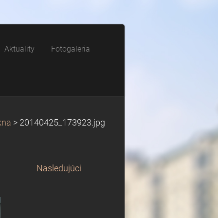
Aktuality
Fotogaleria
kna
>
20140425_173923.jpg
Nasledujúci