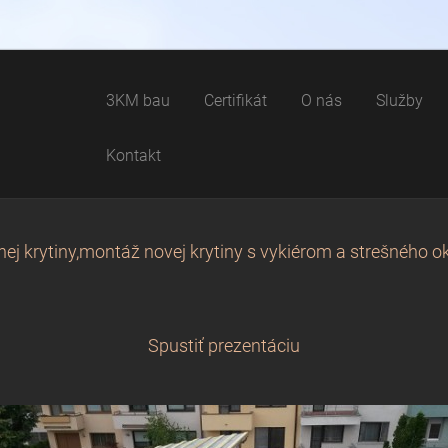
3KM bau
Certifikát
O nás
Služby
Kontakt
ej krytiny,montáž novej krytiny s vykiérom a strešného o
Spustiť prezentáciu