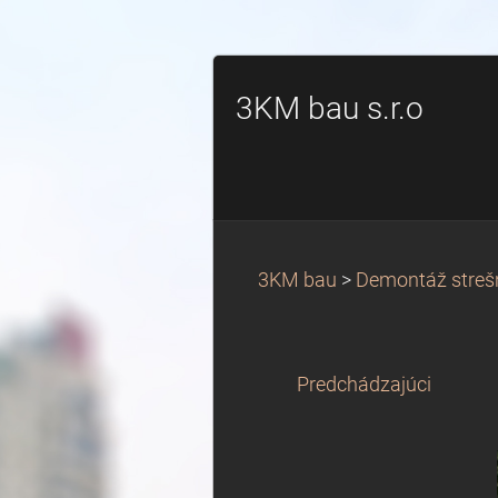
3KM bau s.r.o
3KM bau
>
Demontáž strešn
Predchádzajúci