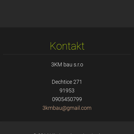
Kontakt
3KM bau s.r.o
Dechtice 271
91953
0905450799
3kmbau@g
mail.com