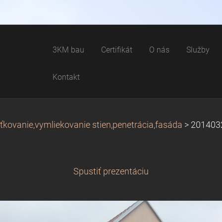
3KM bau
Certifikát
O nás
Služby
Kontakt
ťkovanie,vymliekovanie stien,penetrácia,fasáda
>
201403
Spustiť prezentáciu