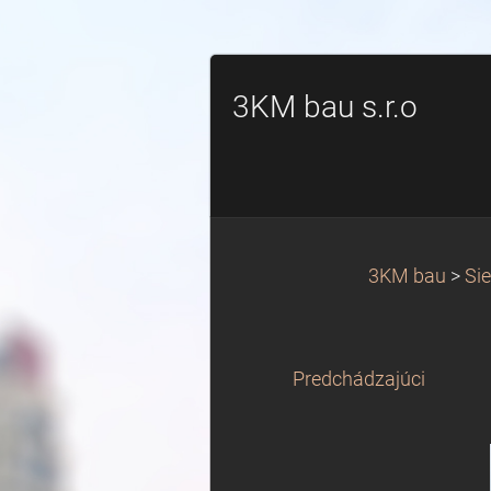
3KM bau s.r.o
3KM bau
>
Sie
Predchádzajúci