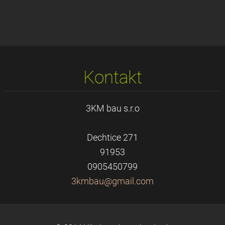
Kontakt
3KM bau s.r.o
Dechtice 271
91953
0905450799
3kmbau@g
mail.com