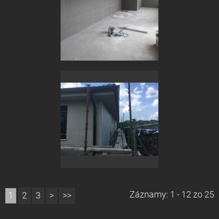
Záznamy: 1 - 12 zo 25
1
2
3
>
>>