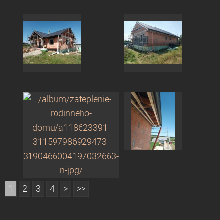
1
2
3
4
>
>>