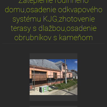
Zateplenie rodinného
domu,osadenie odkvapového
systému KJG,zhotovenie
terasy s dlažbou,osadenie
obrubníkov s kameňom