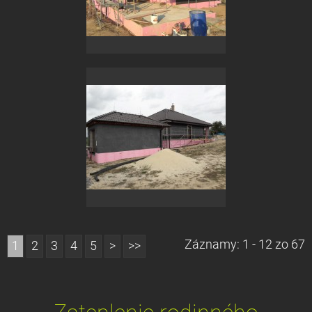
Záznamy: 1 - 12 zo 67
1
2
3
4
5
>
>>