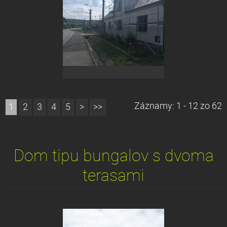
Záznamy: 1 - 12 zo 62
1
2
3
4
5
>
>>
Dom tipu bungalov s dvoma
terasami