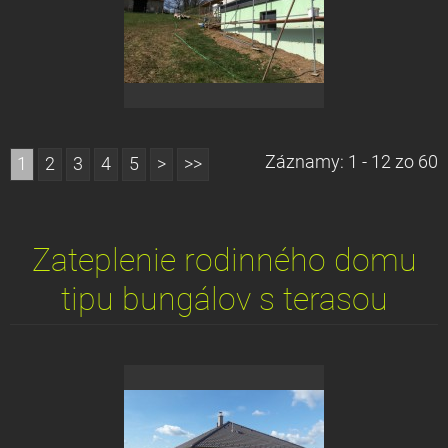
Záznamy: 1 - 12 zo 60
1
2
3
4
5
>
>>
Zateplenie rodinného domu
tipu bungálov s terasou